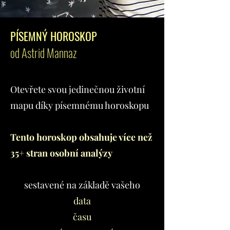
PÍSEMNÝ HOROSKOP
od Astrid Mannaz
Otevřete svou jedinečnou životní
mapu díky písemnému horoskopu
Tento horoskop obsahuje více než
35+ stran osobní analýzy
sestavené na základě
vašeho
data
času