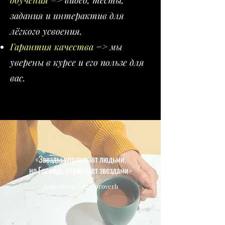
обучения
=>
видео, тесты,
задания и интерактив для
лёгкого усвоения.
Гарантия качества
=>
мы
уверены в курсе и его пользе для
вас.
«
Звезды управляют людьми,
но Господь управляет звездами
»
A medieval Latin proverb