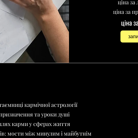
ціна за 
ціна за п
ціна з
запи
таємниці кармічної астрології
 призначення та уроки душі
шлях карми у сферах життя
ів: мости між минулим і майбутнім