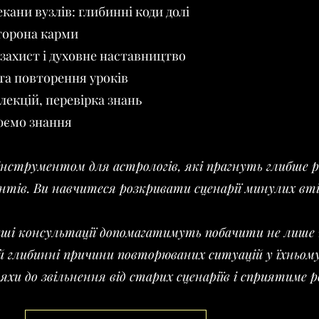
кани вузлів: глибинні коди долі
сторона карми
 захист і духовне наставництво
та повторення уроків
лекцій, перевірка знань
юємо знання
нструментом для астрологів, які прагнуть глибше 
ієнтів. Ви навчитеся розкривати сценарії минулих вт
аші консультації допомагатимуть побачити не лише 
 й глибинні причини повторюваних ситуацій у їхньо
хи до звільнення від старих сценаріїв і сприятиме 