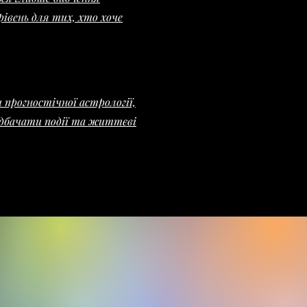
івень для тих, хто хоче
 прогностічної астрології,
дбачати події та життєві