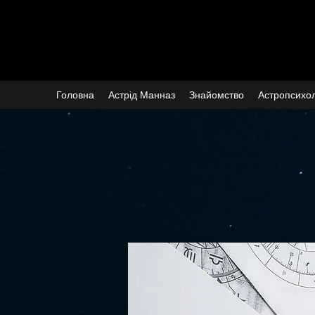
Головна
Астрід Манназ
Знайомство
Астропсихол