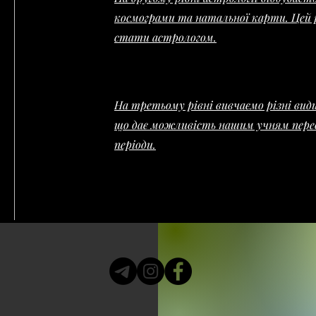
космограми та натальної карти. Цей р
стати астрологом.
На третьому рівні вивчаємо різні види
що дає можливість нашим учням пере
періоди.