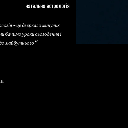
натальна астрологія
огія - це дзеркало минулих
ми бачимо уроки сьогодення і
 до майбутнього"
ин