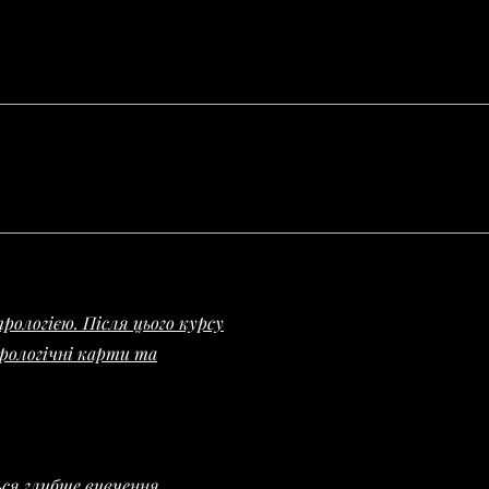
рологією. Після цього курсу
рологічні карти та
ься глибше вивчення