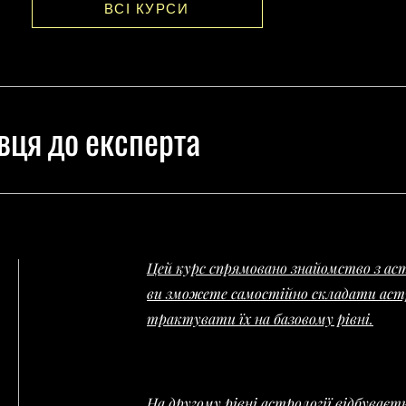
ВСІ КУРСИ
вця до експерта
Цей курс спрямовано знайомство з аст
ви зможете самостійно складати аст
трактувати їх на базовому рівні.
На другому рівні астрології відбуваєт