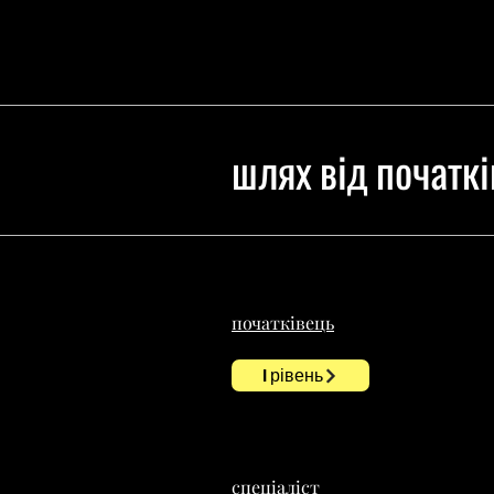
шлях від початкі
початківець
I рівень
спеціаліст