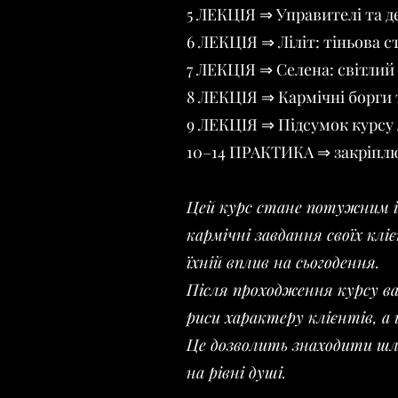
5 ЛЕКЦІЯ ⇒ Управителі та де
6 ЛЕКЦІЯ ⇒ Ліліт: тіньова 
7 ЛЕКЦІЯ ⇒ Селена: світлий
8 ЛЕКЦІЯ ⇒ Кармічні борги 
9 ЛЕКЦІЯ ⇒ Підсумок курсу 
10–14 ПРАКТИКА ⇒ закріпл
Цей курс стане потужним і
кармічні завдання своїх кл
їхній вплив на сьогодення.
Після проходження курсу в
риси характеру клієнтів, а
Це дозволить знаходити шля
на рівні душі.