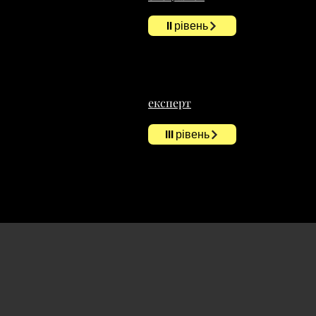
II рівень
експерт
III рівень