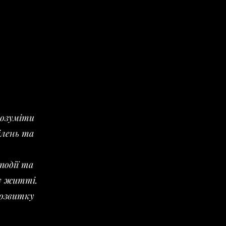
розуміти
ілень та
події та
му житті.
розвитку