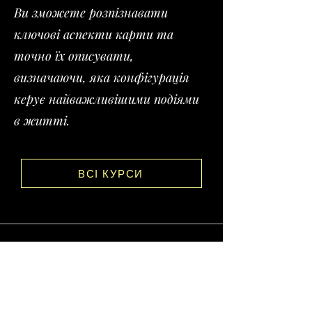
Ви зможете розпізнавати
ключові аспекти карти та
точно їх описувати,
визначаючи, яка конфігурація
керує найважливішими подіями
в житті.
ВСІ КУРСИ
шлях від початківця до
експерта