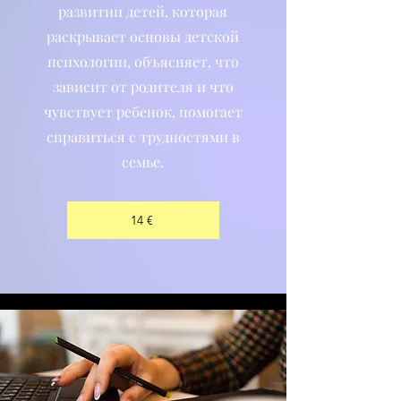
развитии детей, которая
раскрывает основы детской
психологии, объясняет, что
зависит от родителя и что
чувствует ребенок, помогает
справиться с трудностями в
семье.
14 €