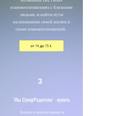
взаимоотношениях с близкими
людьми, и найти пути
налаживания своей жизни и
своих взаимоотношений.
от 14 до 75 €
3
"Мы-СуперРодители" - купить
Книга о воспитании и