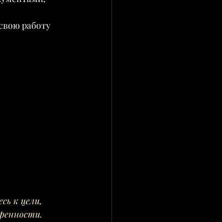
свою работу 
сь к цели, 
еренности.