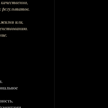
качественно, 
х результатов.
жизни или, 
енствованию. 
ние.
л.
ональное 
ность.
кументами, 