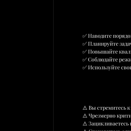
✅ Наводите порядок
✅ Планируйте задач
✅ Повышайте квали
✅ Соблюдайте режи
✅ Используйте сво
⚠️ Вы стремитесь к
⚠️ Чрезмерно крити
⚠️ Зацикливаетесь 