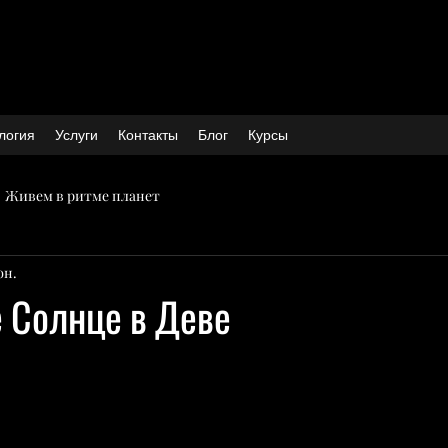
логия
Услуги
Контакты
Блог
Курсы
Живем в ритме планет
юн.
 Солнце в Деве