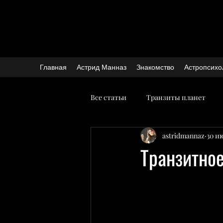
Главная
Астрид Манназ
Знакомство
Астропсихо
Все статьи
Транзиты планет
astridmannaz
30 и
Транзитное