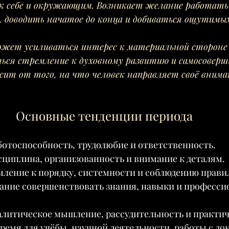
 себе и окружающим. Возникает желание работать 
, доводить начатое до конца и добиваться ощутимы
жет усиливаться интерес к материальной стороне 
ься стремление к духовному развитию и самосоверш
исит от того, на что человек направляет своё внима
Основные тенденции периода
отоспособность, трудолюбие и ответственность.
сциплина, организованность и внимание к деталям.
мление к порядку, системности и соблюдению прави
ание совершенствовать знания, навыки и професси
алитическое мышление, рассудительность и практич
ремя для учёбы, научной деятельности, работы с до