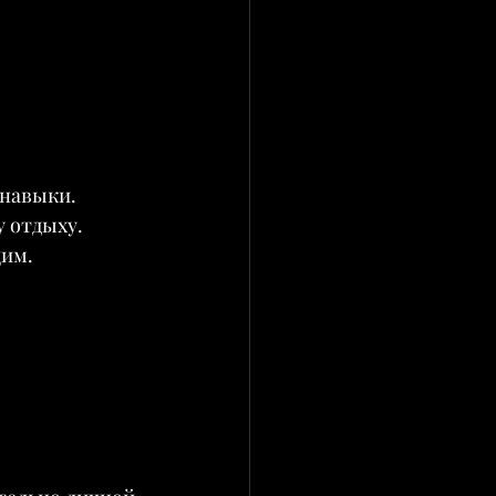
 навыки.
 отдыху.
щим.