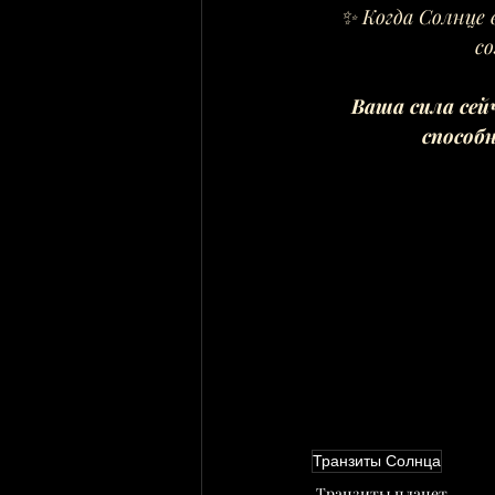
✨ Когда Солнце 
с
Ваша сила сей
способ
Транзиты Солнца
Транзиты планет