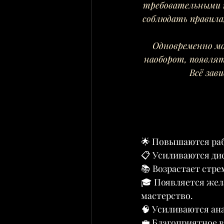
требовательными к
соблюдать правила
Одновременно мо
наоборот, появлят
Всё зав
🌟 Повышаются раб
📋 Усиливаются ди
📚 Возрастает стре
🎓 Появляется жел
мастерство.
🧠 Усиливаются ан
💼 Благоприятное в