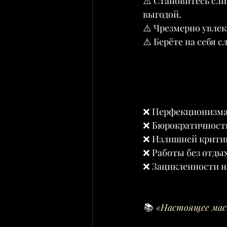
⚠️ Становитесь сл
выгодой.
⚠️ Чрезмерно увле
⚠️ Берёте на себя 
❌ Перфекционизма
❌ Бюрократичности
❌ Излишней критик
❌ Работы без отды
❌ Зацикленности н
📚
 «Настоящее мас