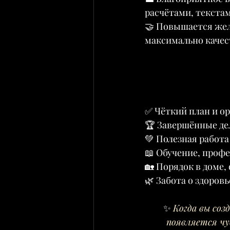
расчётами, текста
🤝 Повышается жел
максимально качес
✅ Чёткий план и о
🏆 Завершённые де
💚 Полезная работ
📖 Обучение, проф
🏡 Порядок в доме,
🌿 Забота о здоров
✨ 
Когда вы соз
появляется чу