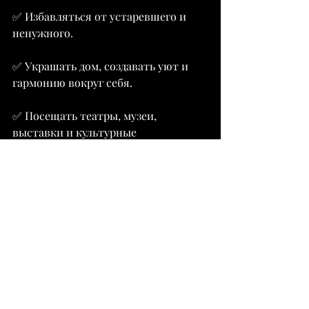
✅ Избавляться от устаревшего и 
ненужного.
✅ Украшать дом, создавать уют и 
гармонию вокруг себя.
✅ Посещать театры, музеи, 
выставки и культурные 
мероприятия.
✅ Проводить больше времени с 
близкими людьми.
✅ Заниматься творчеством, 
рукоделием и любимыми 
увлечениями.
✅ Учиться любить и принимать 