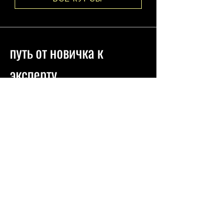
путь от новичка к
эксперту
новичок
I уровень
Этот курс направлен на
знакомство с астрологией. После
этого курса вы сможете
самостоятельно составлять
астрологические карты и